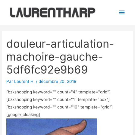
Aller
Men
au
princ
contenu
Navigation
des
douleur-articulation-
articles
machoire-gauche-
5df6fc92e9b69
Par
Laurent H.
/
décembre 20, 2019
[bzkshopping keyword="
" count="4" template="grid"]
[bzkshopping keyword="
" count="1" template="box"]
[bzkshopping keyword="
" count="10" template="grid"]
[google_cloaking]