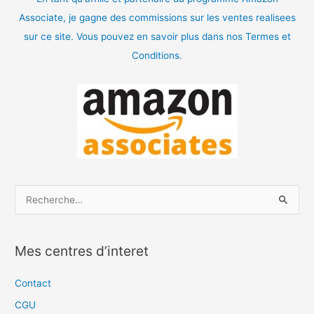
Associate, je gagne des commissions sur les ventes realisees
sur ce site. Vous pouvez en savoir plus dans nos Termes et
Conditions.
R
e
c
Mes centres d’interet
h
e
Contact
r
CGU