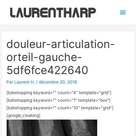
Aller
Men
au
princ
contenu
Navigation
des
douleur-articulation-
articles
orteil-gauche-
5df6fce422640
Par
Laurent H.
/
décembre 20, 2019
[bzkshopping keyword="
" count="4" template="grid"]
[bzkshopping keyword="
" count="1" template="box"]
[bzkshopping keyword="
" count="10" template="grid"]
[google_cloaking]