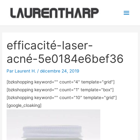
Aller
Men
au
princ
contenu
Navigation
des
efficacité-laser-
articles
acné-5e0184e6bef36
Par
Laurent H.
/
décembre 24, 2019
[bzkshopping keyword="
" count="4" template="grid"]
[bzkshopping keyword="
" count="1" template="box"]
[bzkshopping keyword="
" count="10" template="grid"]
[google_cloaking]