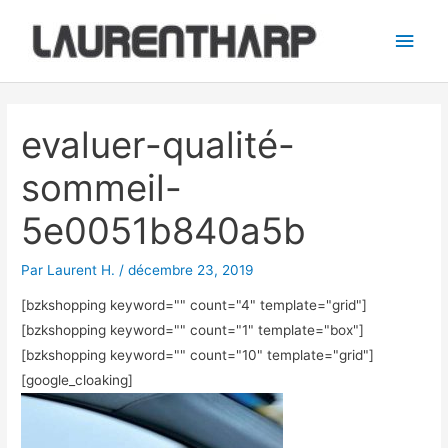
Aller
Men
au
princ
contenu
Navigation
des
evaluer-qualité-
articles
sommeil-
5e0051b840a5b
Par
Laurent H.
/
décembre 23, 2019
[bzkshopping keyword="
" count="4" template="grid"]
[bzkshopping keyword="
" count="1" template="box"]
[bzkshopping keyword="
" count="10" template="grid"]
[google_cloaking]