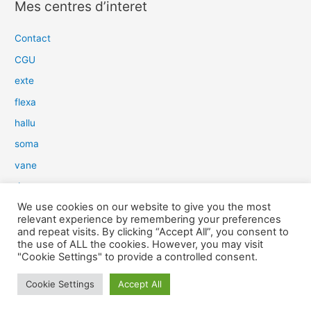
Mes centres d’interet
h
e
Contact
r
CGU
c
exte
h
flexa
e
hallu
r
soma
:
vane
dow
We use cookies on our website to give you the most
slim
relevant experience by remembering your preferences
aure
and repeat visits. By clicking “Accept All”, you consent to
the use of ALL the cookies. However, you may visit
light
"Cookie Settings" to provide a controlled consent.
snow
Cookie Settings
Accept All
herp