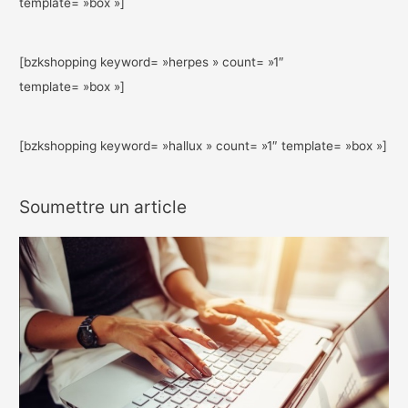
template= »box »]
[bzkshopping keyword= »herpes » count= »1″
template= »box »]
[bzkshopping keyword= »hallux » count= »1″ template= »box »]
Soumettre un article