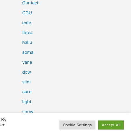
e
Contact
r
CGU
c
exte
h
flexa
e
hallu
r
soma
vane
:
dow
slim
aure
light
snow
. By
herp
led
Cookie Settings
Accept All