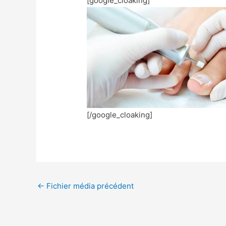
[google_cloaking]
[/google_cloaking]
←
Fichier média précédent