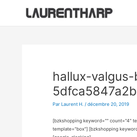
Aller
au
contenu
Navigation
des
articles
hallux-valgus-
5dfca5847a2
Par
Laurent H.
/
décembre 20, 2019
[bzkshopping keyword="
" count="4" t
template="box"] [bzkshopping keywor