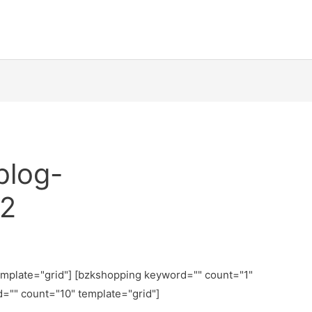
blog-
b2
emplate="grid"] [bzkshopping keyword="
" count="1"
d="
" count="10" template="grid"]