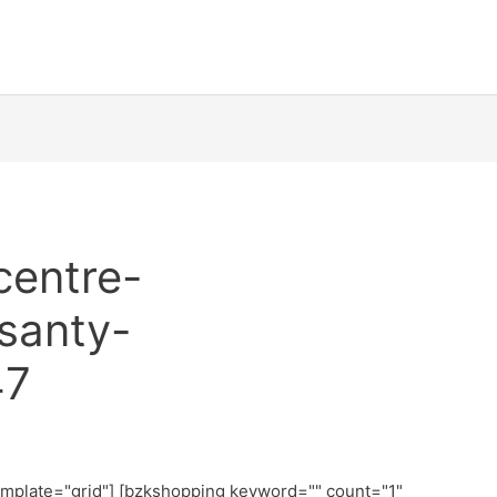
centre-
santy-
47
emplate="grid"] [bzkshopping keyword="
" count="1"