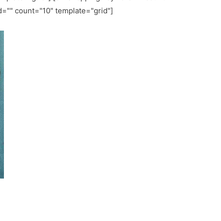
d="
" count="10" template="grid"]