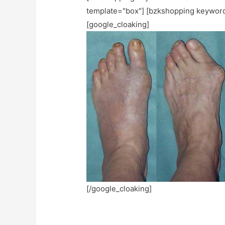
template="box"] [bzkshopping keywor
[google_cloaking]
[/google_cloaking]