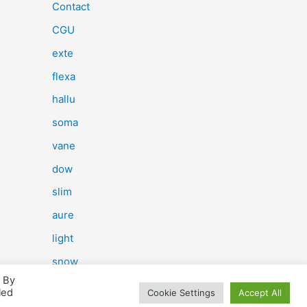
e
Contact
r
CGU
c
exte
h
flexa
e
hallu
r
soma
vane
:
dow
slim
aure
light
snow
. By
herp
led
Cookie Settings
Accept All