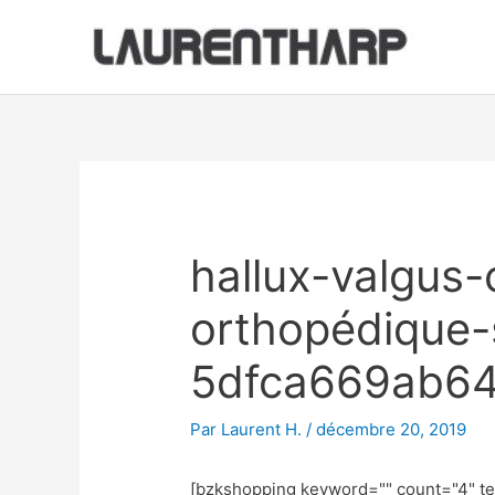
Aller
au
contenu
Navigation
des
articles
hallux-valgus-
orthopédique-
5dfca669ab6
Par
Laurent H.
/
décembre 20, 2019
[bzkshopping keyword="
" count="4" t