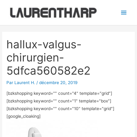
Aller
Men
au
princ
contenu
Navigation
des
hallux-valgus-
articles
chirurgien-
5dfca560582e2
Par
Laurent H.
/
décembre 20, 2019
[bzkshopping keyword="
" count="4" template="grid"]
[bzkshopping keyword="
" count="1" template="box"]
[bzkshopping keyword="
" count="10" template="grid"]
[google_cloaking]