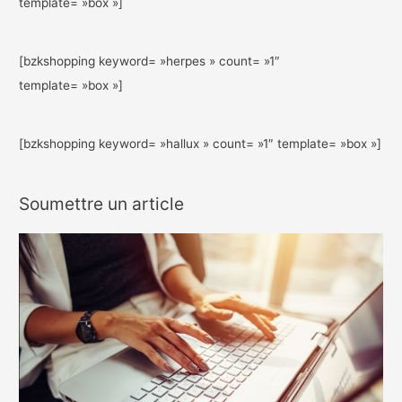
template= »box »]
[bzkshopping keyword= »herpes » count= »1″
template= »box »]
[bzkshopping keyword= »hallux » count= »1″ template= »box »]
Soumettre un article