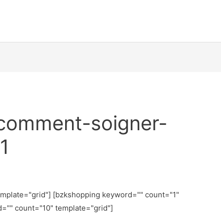
-comment-soigner-
1
emplate="grid"] [bzkshopping keyword="
" count="1"
d="
" count="10" template="grid"]