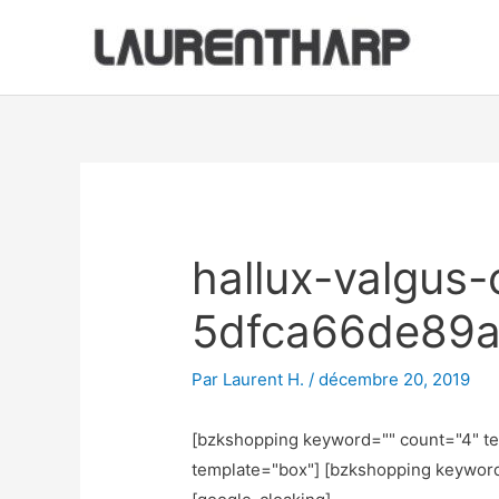
Aller
au
contenu
Navigation
des
articles
hallux-valgus
5dfca66de89a
Par
Laurent H.
/
décembre 20, 2019
[bzkshopping keyword="
" count="4" t
template="box"] [bzkshopping keywor