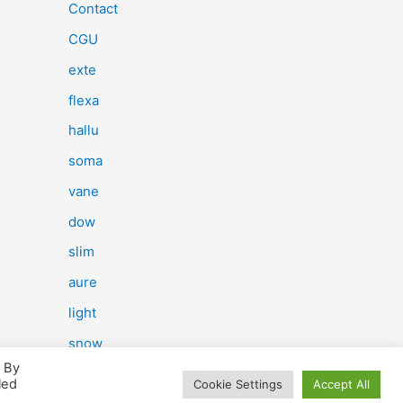
e
Contact
r
CGU
c
exte
h
flexa
e
hallu
r
soma
vane
:
dow
slim
aure
light
snow
. By
herp
led
Cookie Settings
Accept All