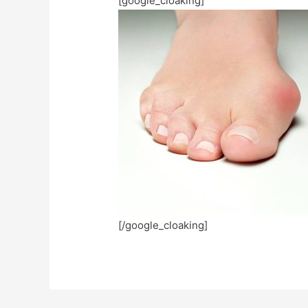
[google_cloaking]
[/google_cloaking]