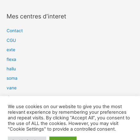
e
c
Mes centres d’interet
h
e
Contact
r
CGU
c
exte
h
flexa
e
hallu
r
soma
:
vane
dow
We use cookies on our website to give you the most
slim
relevant experience by remembering your preferences
aure
and repeat visits. By clicking “Accept All”, you consent to
the use of ALL the cookies. However, you may visit
light
"Cookie Settings" to provide a controlled consent.
snow