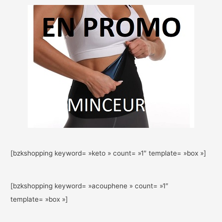
[bzkshopping keyword= »keto » count= »1″ template= »box »]
[bzkshopping keyword= »acouphene » count= »1″
template= »box »]