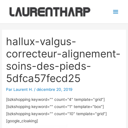
Aller
Men
au
princ
contenu
Navigation
des
hallux-valgus-
articles
correcteur-alignement-
soins-des-pieds-
5dfca57fecd25
Par
Laurent H.
/
décembre 20, 2019
[bzkshopping keyword="
" count="4" template="grid"]
[bzkshopping keyword="
" count="1" template="box"]
[bzkshopping keyword="
" count="10" template="grid"]
[google_cloaking]