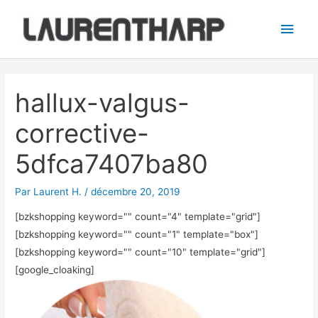
Aller
Men
au
princ
contenu
Navigation
des
hallux-valgus-
articles
corrective-
5dfca7407ba80
Par
Laurent H.
/
décembre 20, 2019
[bzkshopping keyword="
" count="4" template="grid"]
[bzkshopping keyword="
" count="1" template="box"]
[bzkshopping keyword="
" count="10" template="grid"]
[google_cloaking]