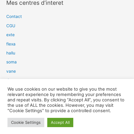
Mes centres d’interet
h
e
Contact
r
CGU
c
exte
h
flexa
e
hallu
r
soma
:
vane
dow
We use cookies on our website to give you the most
slim
relevant experience by remembering your preferences
aure
and repeat visits. By clicking “Accept All”, you consent to
the use of ALL the cookies. However, you may visit
light
"Cookie Settings" to provide a controlled consent.
snow
Cookie Settings
Accept All
herp