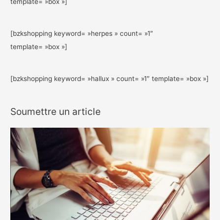
template= »box »]
[bzkshopping keyword= »herpes » count= »1″
template= »box »]
[bzkshopping keyword= »hallux » count= »1″ template= »box »]
Soumettre un article