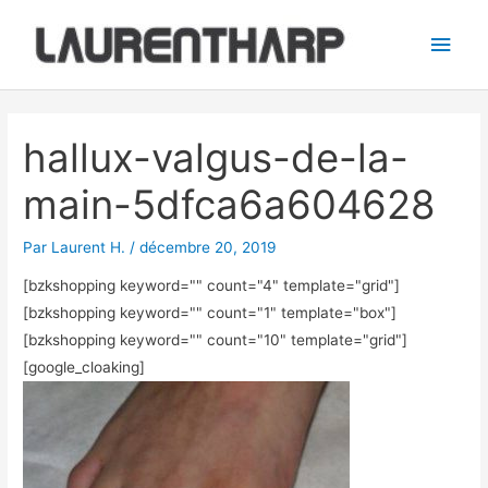
Aller
Men
au
princ
contenu
Navigation
des
hallux-valgus-de-la-
articles
main-5dfca6a604628
Par
Laurent H.
/
décembre 20, 2019
[bzkshopping keyword="
" count="4" template="grid"]
[bzkshopping keyword="
" count="1" template="box"]
[bzkshopping keyword="
" count="10" template="grid"]
[google_cloaking]