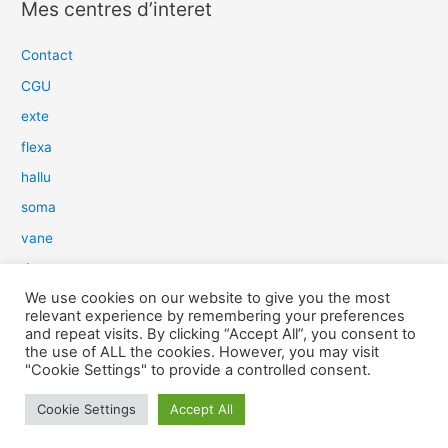
Mes centres d’interet
h
e
Contact
r
CGU
c
exte
h
flexa
e
hallu
r
soma
:
vane
dow
We use cookies on our website to give you the most
slim
relevant experience by remembering your preferences
aure
and repeat visits. By clicking “Accept All”, you consent to
the use of ALL the cookies. However, you may visit
light
"Cookie Settings" to provide a controlled consent.
snow
Cookie Settings
Accept All
herp