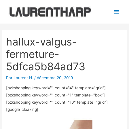
Aller
Men
au
princ
contenu
Navigation
des
hallux-valgus-
articles
fermeture-
5dfca5b84ad73
Par
Laurent H.
/
décembre 20, 2019
[bzkshopping keyword="
" count="4" template="grid"]
[bzkshopping keyword="
" count="1" template="box"]
[bzkshopping keyword="
" count="10" template="grid"]
[google_cloaking]