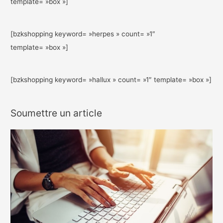
template= »box »]
[bzkshopping keyword= »herpes » count= »1″
template= »box »]
[bzkshopping keyword= »hallux » count= »1″ template= »box »]
Soumettre un article