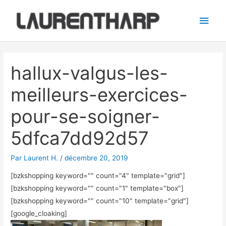
Aller
Men
au
princ
contenu
Navigation
des
hallux-valgus-les-
articles
meilleurs-exercices-
pour-se-soigner-
5dfca7dd92d57
Par
Laurent H.
/
décembre 20, 2019
[bzkshopping keyword="
" count="4" template="grid"]
[bzkshopping keyword="
" count="1" template="box"]
[bzkshopping keyword="
" count="10" template="grid"]
[google_cloaking]