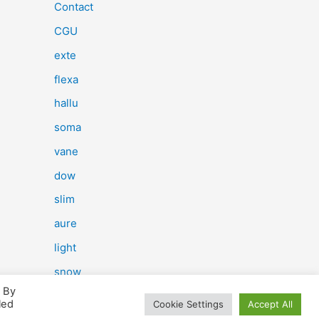
e
Contact
r
CGU
c
exte
h
flexa
e
hallu
r
soma
vane
:
dow
slim
aure
light
snow
. By
herp
led
Cookie Settings
Accept All