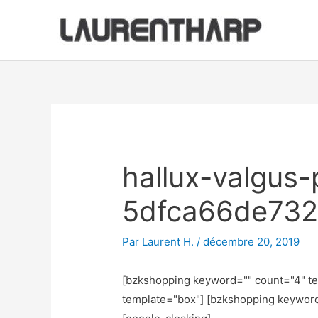
Aller
au
contenu
Navigation
des
articles
hallux-valgus-p
5dfca66de73
Par
Laurent H.
/
décembre 20, 2019
[bzkshopping keyword="
" count="4" t
template="box"] [bzkshopping keywor