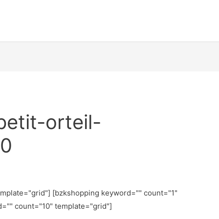
etit-orteil-
20
emplate="grid"] [bzkshopping keyword="
" count="1"
d="
" count="10" template="grid"]