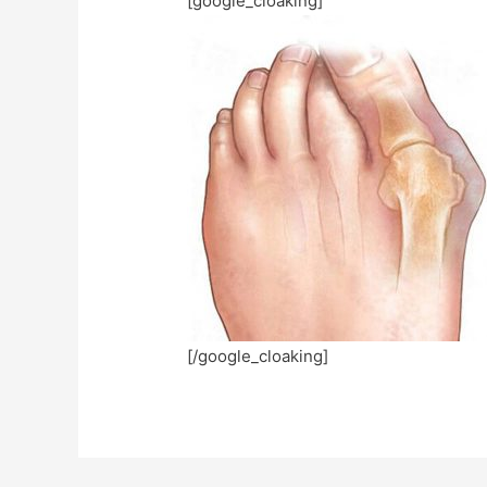
[google_cloaking]
[/google_cloaking]