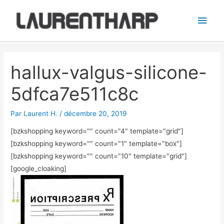
Aller
Men
au
princ
contenu
Navigation
des
hallux-valgus-silicone-
articles
5dfca7e511c8c
Par
Laurent H.
/
décembre 20, 2019
[bzkshopping keyword="
" count="4" template="grid"]
[bzkshopping keyword="
" count="1" template="box"]
[bzkshopping keyword="
" count="10" template="grid"]
[google_cloaking]