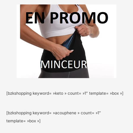
[bzkshopping keyword= »keto » count= »1″ template= »box »]
[bzkshopping keyword= »acouphene » count= »1″
template= »box »]