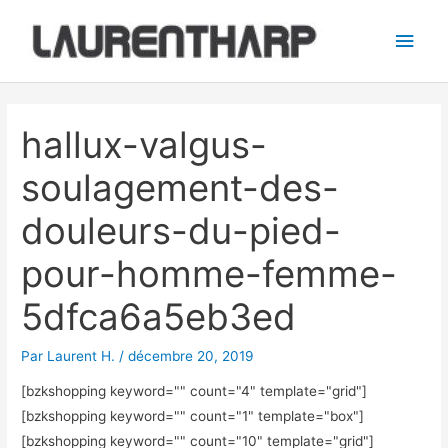
Aller
Men
au
princ
contenu
Navigation
des
hallux-valgus-
articles
soulagement-des-
douleurs-du-pied-
pour-homme-femme-
5dfca6a5eb3ed
Par
Laurent H.
/
décembre 20, 2019
[bzkshopping keyword="
" count="4" template="grid"]
[bzkshopping keyword="
" count="1" template="box"]
[bzkshopping keyword="
" count="10" template="grid"]