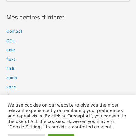
e
c
Mes centres d’interet
h
e
Contact
r
CGU
c
exte
h
flexa
e
hallu
r
soma
:
vane
dow
We use cookies on our website to give you the most
slim
relevant experience by remembering your preferences
aure
and repeat visits. By clicking “Accept All”, you consent to
the use of ALL the cookies. However, you may visit
light
"Cookie Settings" to provide a controlled consent.
snow