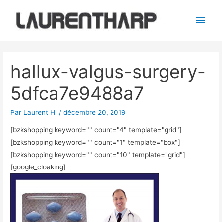
Aller
Men
au
princ
contenu
Navigation
des
hallux-valgus-surgery-
articles
5dfca7e9488a7
Par
Laurent H.
/
décembre 20, 2019
[bzkshopping keyword="
" count="4" template="grid"]
[bzkshopping keyword="
" count="1" template="box"]
[bzkshopping keyword="
" count="10" template="grid"]
[google_cloaking]