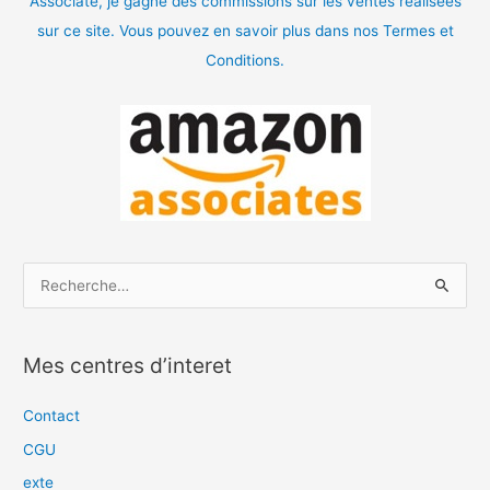
Associate, je gagne des commissions sur les ventes realisees
sur ce site. Vous pouvez en savoir plus dans nos Termes et
Conditions.
R
e
c
Mes centres d’interet
h
e
Contact
r
CGU
c
exte