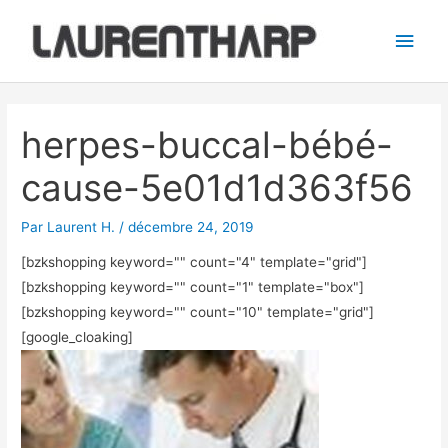
Aller
Men
au
princ
contenu
Navigation
des
herpes-buccal-bébé-
articles
cause-5e01d1d363f56
Par
Laurent H.
/
décembre 24, 2019
[bzkshopping keyword="
" count="4" template="grid"]
[bzkshopping keyword="
" count="1" template="box"]
[bzkshopping keyword="
" count="10" template="grid"]
[google_cloaking]