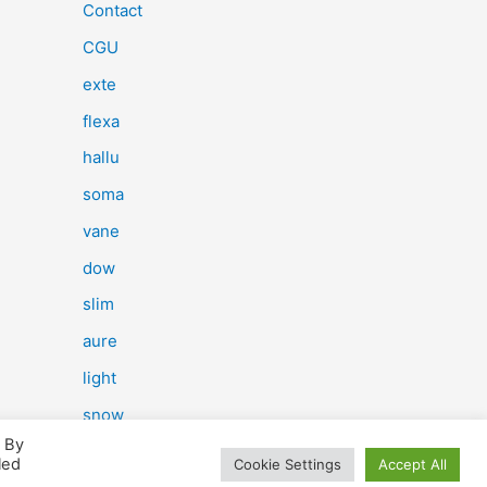
e
Contact
r
CGU
c
exte
h
flexa
e
hallu
r
soma
vane
:
dow
slim
aure
light
snow
. By
herp
led
Cookie Settings
Accept All