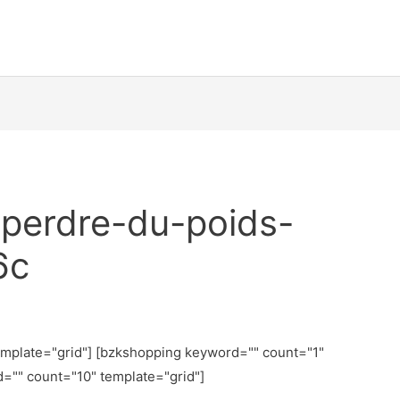
-perdre-du-poids-
6c
emplate="grid"] [bzkshopping keyword="
" count="1"
d="
" count="10" template="grid"]