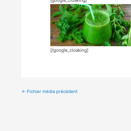
[google_cloaking]
[/google_cloaking]
←
Fichier média précédent