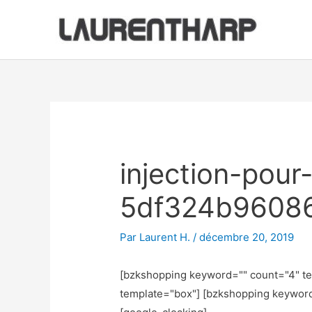
Aller
au
contenu
Navigation
des
articles
injection-pour
5df324b9608
Par
Laurent H.
/
décembre 20, 2019
[bzkshopping keyword="
" count="4" t
template="box"] [bzkshopping keywor