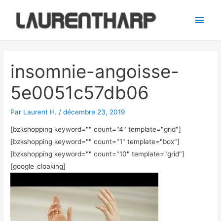
Aller
Men
au
princ
contenu
Navigation
des
insomnie-angoisse-
articles
5e0051c57db06
Par
Laurent H.
/
décembre 23, 2019
[bzkshopping keyword="
" count="4" template="grid"]
[bzkshopping keyword="
" count="1" template="box"]
[bzkshopping keyword="
" count="10" template="grid"]
[google_cloaking]