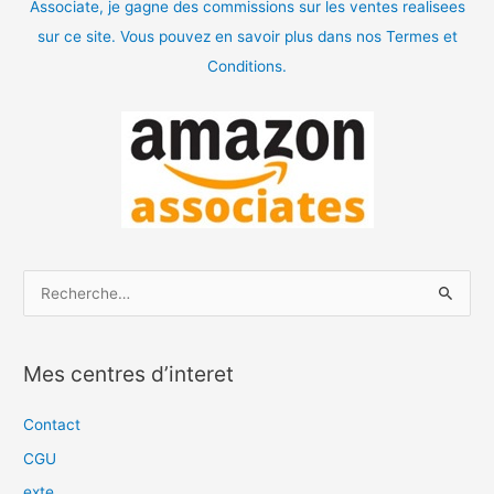
Associate, je gagne des commissions sur les ventes realisees
sur ce site. Vous pouvez en savoir plus dans nos Termes et
Conditions.
R
e
c
Mes centres d’interet
h
e
Contact
r
CGU
c
exte