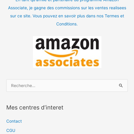
Associate, je gagne des commissions sur les ventes realisees
sur ce site. Vous pouvez en savoir plus dans nos Termes et
Conditions.
R
e
c
Mes centres d’interet
h
e
Contact
r
CGU