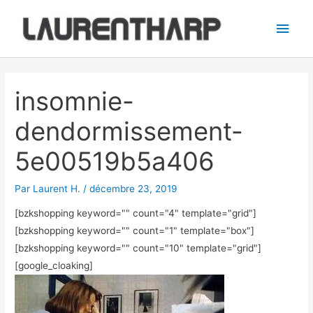
Aller
Men
au
princ
contenu
Navigation
des
insomnie-
articles
dendormissement-
5e00519b5a406
Par
Laurent H.
/
décembre 23, 2019
[bzkshopping keyword="
" count="4" template="grid"]
[bzkshopping keyword="
" count="1" template="box"]
[bzkshopping keyword="
" count="10" template="grid"]
[google_cloaking]