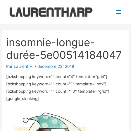
Aller
Men
au
princ
contenu
Navigation
des
insomnie-longue-
articles
durée-5e00514184047
Par
Laurent H.
/
décembre 23, 2019
[bzkshopping keyword="
" count="4" template="grid"]
[bzkshopping keyword="
" count="1" template="box"]
[bzkshopping keyword="
" count="10" template="grid"]
[google_cloaking]