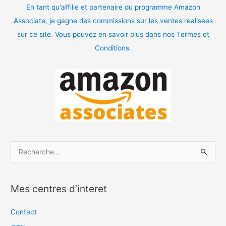
En tant qu'affilie et partenaire du programme Amazon
Associate, je gagne des commissions sur les ventes realisees
sur ce site. Vous pouvez en savoir plus dans nos Termes et
Conditions.
R
e
c
Mes centres d’interet
h
e
Contact
r