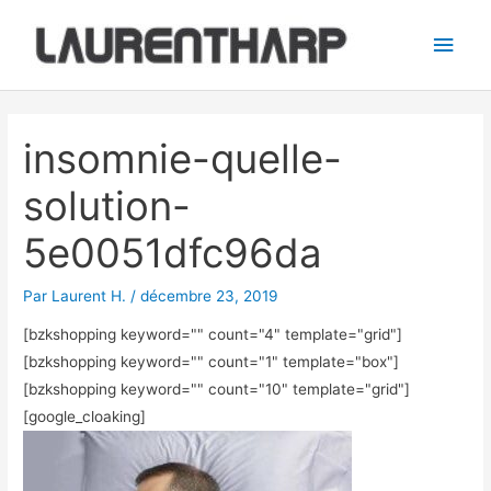
Aller
Men
au
princ
contenu
Navigation
des
insomnie-quelle-
articles
solution-
5e0051dfc96da
Par
Laurent H.
/
décembre 23, 2019
[bzkshopping keyword="
" count="4" template="grid"]
[bzkshopping keyword="
" count="1" template="box"]
[bzkshopping keyword="
" count="10" template="grid"]
[google_cloaking]