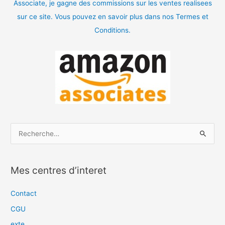
Associate, je gagne des commissions sur les ventes realisees
sur ce site. Vous pouvez en savoir plus dans nos Termes et
Conditions.
R
e
c
Mes centres d’interet
h
e
Contact
r
CGU
c
exte