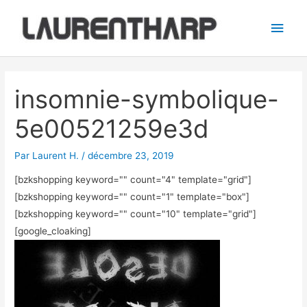
Aller
Men
au
princ
contenu
Navigation
des
insomnie-symbolique-
articles
5e00521259e3d
Par
Laurent H.
/
décembre 23, 2019
[bzkshopping keyword="
" count="4" template="grid"]
[bzkshopping keyword="
" count="1" template="box"]
[bzkshopping keyword="
" count="10" template="grid"]
[google_cloaking]