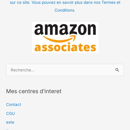
sur ce site. Vous pouvez en savoir plus dans nos Termes et
Conditions.
R
e
c
Mes centres d’interet
h
e
Contact
r
CGU
c
exte
h