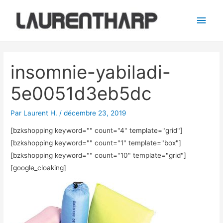
Aller
Men
au
princ
contenu
Navigation
des
insomnie-yabiladi-
articles
5e0051d3eb5dc
Par
Laurent H.
/
décembre 23, 2019
[bzkshopping keyword="
" count="4" template="grid"]
[bzkshopping keyword="
" count="1" template="box"]
[bzkshopping keyword="
" count="10" template="grid"]
[google_cloaking]