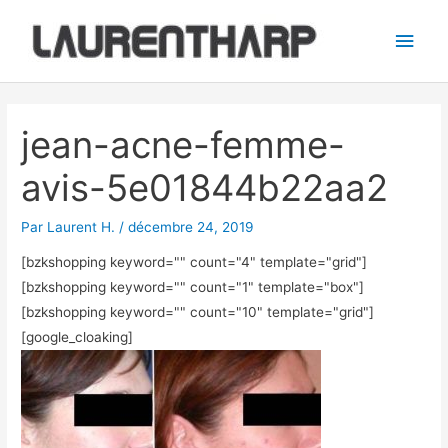
Aller
Men
au
princ
contenu
Navigation
des
jean-acne-femme-
articles
avis-5e01844b22aa2
Par
Laurent H.
/
décembre 24, 2019
[bzkshopping keyword="
" count="4" template="grid"]
[bzkshopping keyword="
" count="1" template="box"]
[bzkshopping keyword="
" count="10" template="grid"]
[google_cloaking]