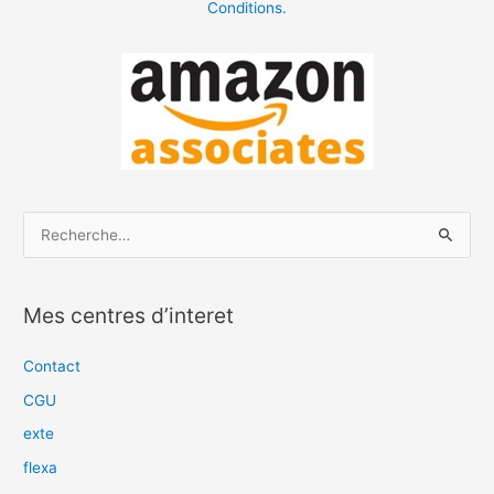
Conditions.
R
e
c
Mes centres d’interet
h
e
Contact
r
CGU
c
exte
h
flexa
e