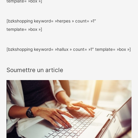
template= »box »]
[bzkshopping keyword= »herpes » count= »1″
template= »box »]
[bzkshopping keyword= »hallux » count= »1″ template= »box »]
Soumettre un article