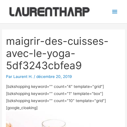
Aller
Men
au
princ
contenu
Navigation
des
maigrir-des-cuisses-
articles
avec-le-yoga-
5df3243cbfea9
Par
Laurent H.
/
décembre 20, 2019
[bzkshopping keyword="
" count="4" template="grid"]
[bzkshopping keyword="
" count="1" template="box"]
[bzkshopping keyword="
" count="10" template="grid"]
[google_cloaking]