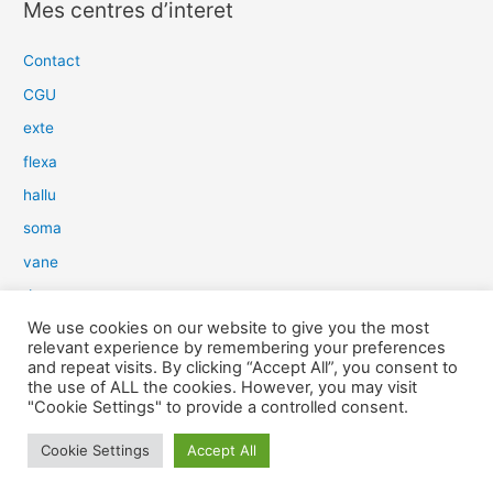
Mes centres d’interet
h
e
Contact
r
CGU
c
exte
h
flexa
e
hallu
r
soma
:
vane
dow
We use cookies on our website to give you the most
slim
relevant experience by remembering your preferences
aure
and repeat visits. By clicking “Accept All”, you consent to
the use of ALL the cookies. However, you may visit
light
"Cookie Settings" to provide a controlled consent.
snow
Cookie Settings
Accept All
herp