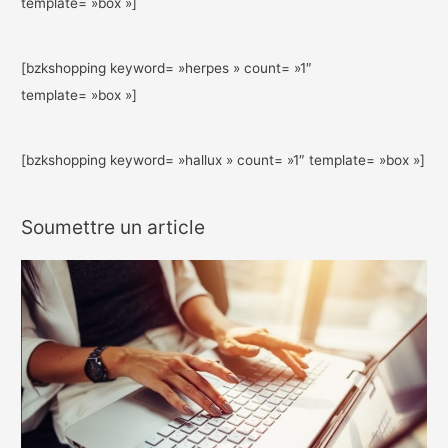
template= »box »]
[bzkshopping keyword= »herpes » count= »1″
template= »box »]
[bzkshopping keyword= »hallux » count= »1″ template= »box »]
Soumettre un article