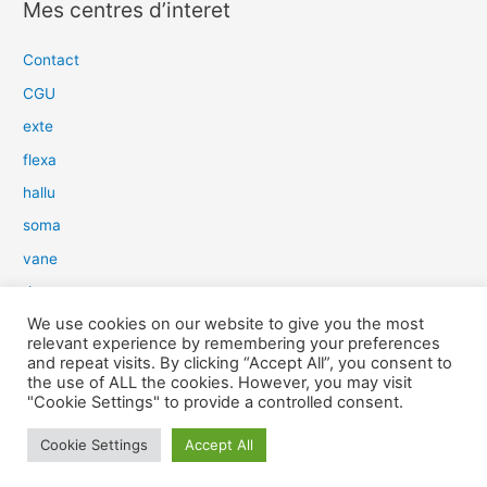
Mes centres d’interet
h
e
Contact
r
CGU
c
exte
h
flexa
e
hallu
r
soma
:
vane
dow
We use cookies on our website to give you the most
slim
relevant experience by remembering your preferences
aure
and repeat visits. By clicking “Accept All”, you consent to
the use of ALL the cookies. However, you may visit
light
"Cookie Settings" to provide a controlled consent.
snow
Cookie Settings
Accept All
herp