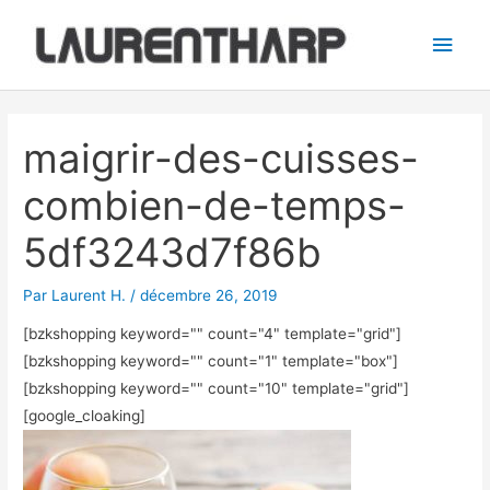
Aller
Men
au
princ
contenu
Navigation
des
maigrir-des-cuisses-
articles
combien-de-temps-
5df3243d7f86b
Par
Laurent H.
/
décembre 26, 2019
[bzkshopping keyword="
" count="4" template="grid"]
[bzkshopping keyword="
" count="1" template="box"]
[bzkshopping keyword="
" count="10" template="grid"]
[google_cloaking]