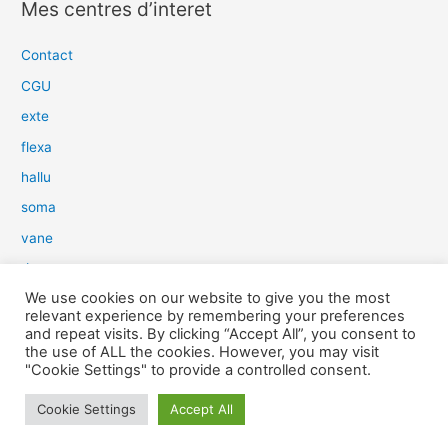
Mes centres d’interet
h
e
Contact
r
CGU
c
exte
h
flexa
e
hallu
r
soma
:
vane
dow
We use cookies on our website to give you the most
slim
relevant experience by remembering your preferences
aure
and repeat visits. By clicking “Accept All”, you consent to
the use of ALL the cookies. However, you may visit
light
"Cookie Settings" to provide a controlled consent.
snow
Cookie Settings
Accept All
herp