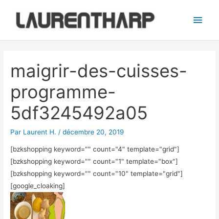
Aller
Men
au
princ
contenu
Navigation
des
maigrir-des-cuisses-
articles
programme-
5df3245492a05
Par
Laurent H.
/
décembre 20, 2019
[bzkshopping keyword="
" count="4" template="grid"]
[bzkshopping keyword="
" count="1" template="box"]
[bzkshopping keyword="
" count="10" template="grid"]
[google_cloaking]