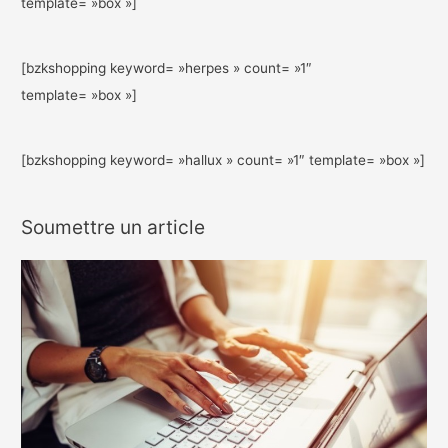
template= »box »]
[bzkshopping keyword= »herpes » count= »1″
template= »box »]
[bzkshopping keyword= »hallux » count= »1″ template= »box »]
Soumettre un article