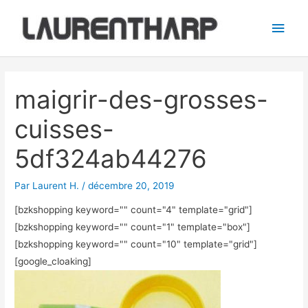
Aller
Men
au
princ
contenu
Navigation
des
maigrir-des-grosses-
articles
cuisses-
5df324ab44276
Par
Laurent H.
/
décembre 20, 2019
[bzkshopping keyword="
" count="4" template="grid"]
[bzkshopping keyword="
" count="1" template="box"]
[bzkshopping keyword="
" count="10" template="grid"]
[google_cloaking]