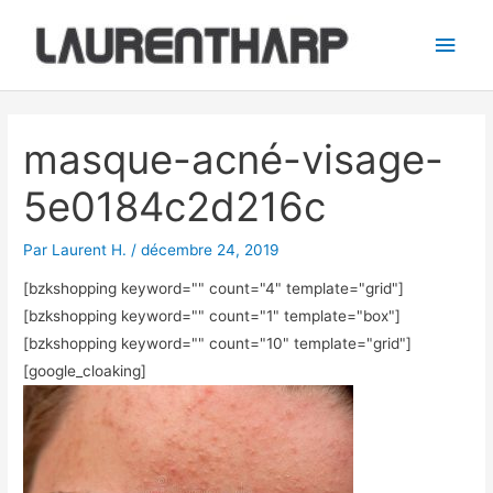
Aller
Men
au
princ
contenu
Navigation
des
masque-acné-visage-
articles
5e0184c2d216c
Par
Laurent H.
/
décembre 24, 2019
[bzkshopping keyword="
" count="4" template="grid"]
[bzkshopping keyword="
" count="1" template="box"]
[bzkshopping keyword="
" count="10" template="grid"]
[google_cloaking]