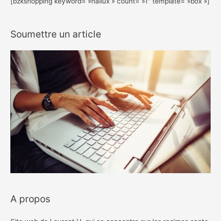
[bzkshopping keyword= »hallux » count= »1″ template= »box »]
Soumettre un article
A propos