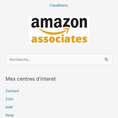
Conditions.
R
e
c
Mes centres d’interet
h
e
Contact
r
CGU
c
exte
h
flexa
e