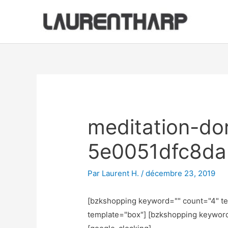
Aller
au
contenu
Navigation
des
articles
meditation-dor
5e0051dfc8da
Par
Laurent H.
/
décembre 23, 2019
[bzkshopping keyword="
" count="4" t
template="box"] [bzkshopping keywor