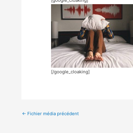
[google_cloaking]
[/google_cloaking]
←
Fichier média précédent