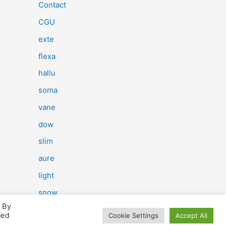
e
Contact
r
CGU
c
exte
h
flexa
e
hallu
r
soma
vane
:
dow
slim
aure
light
snow
. By
herp
led
Cookie Settings
Accept All