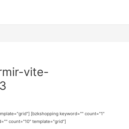
mir-vite-
3
emplate="grid"] [bzkshopping keyword="
" count="1"
d="
" count="10" template="grid"]