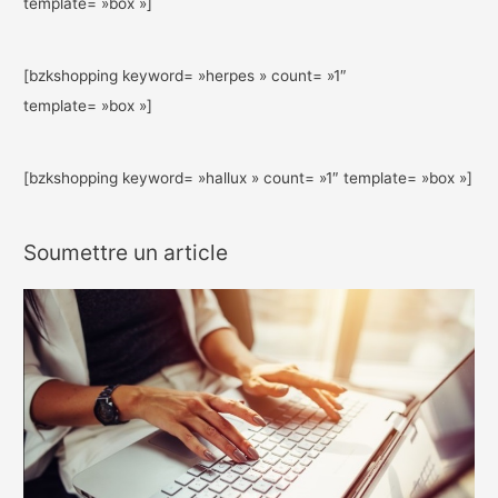
template= »box »]
[bzkshopping keyword= »herpes » count= »1″
template= »box »]
[bzkshopping keyword= »hallux » count= »1″ template= »box »]
Soumettre un article