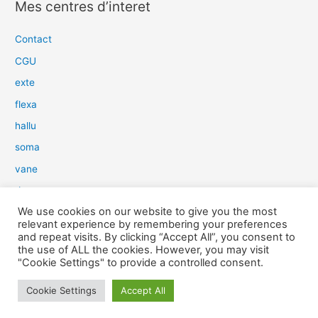
Mes centres d’interet
h
e
Contact
r
CGU
c
exte
h
flexa
e
hallu
r
soma
:
vane
dow
We use cookies on our website to give you the most
slim
relevant experience by remembering your preferences
aure
and repeat visits. By clicking “Accept All”, you consent to
the use of ALL the cookies. However, you may visit
light
"Cookie Settings" to provide a controlled consent.
snow
Cookie Settings
Accept All
herp