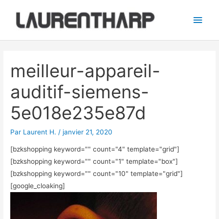
Aller
Men
au
princ
contenu
Navigation
des
meilleur-appareil-
articles
auditif-siemens-
5e018e235e87d
Par
Laurent H.
/
janvier 21, 2020
[bzkshopping keyword="
" count="4" template="grid"]
[bzkshopping keyword="
" count="1" template="box"]
[bzkshopping keyword="
" count="10" template="grid"]
[google_cloaking]