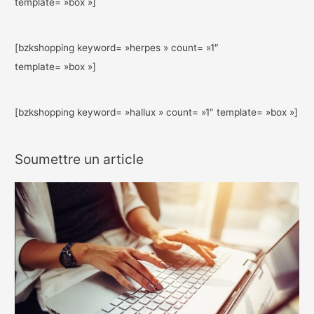
template= »box »]
[bzkshopping keyword= »herpes » count= »1″
template= »box »]
[bzkshopping keyword= »hallux » count= »1″ template= »box »]
Soumettre un article