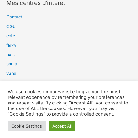
Mes centres d’interet
h
e
Contact
r
CGU
c
exte
h
flexa
e
hallu
r
soma
:
vane
dow
We use cookies on our website to give you the most
slim
relevant experience by remembering your preferences
aure
and repeat visits. By clicking “Accept All”, you consent to
the use of ALL the cookies. However, you may visit
light
"Cookie Settings" to provide a controlled consent.
snow
Cookie Settings
Accept All
herp