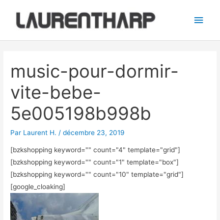
Aller
Men
au
princ
contenu
Navigation
des
music-pour-dormir-
articles
vite-bebe-
5e005198b998b
Par
Laurent H.
/
décembre 23, 2019
[bzkshopping keyword="
" count="4" template="grid"]
[bzkshopping keyword="
" count="1" template="box"]
[bzkshopping keyword="
" count="10" template="grid"]
[google_cloaking]