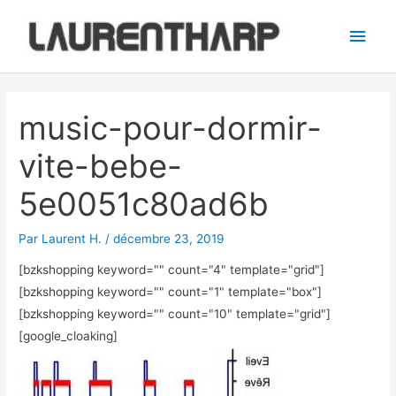
Aller
Men
au
princ
contenu
Navigation
des
music-pour-dormir-
articles
vite-bebe-
5e0051c80ad6b
Par
Laurent H.
/
décembre 23, 2019
[bzkshopping keyword="
" count="4" template="grid"]
[bzkshopping keyword="
" count="1" template="box"]
[bzkshopping keyword="
" count="10" template="grid"]
[google_cloaking]