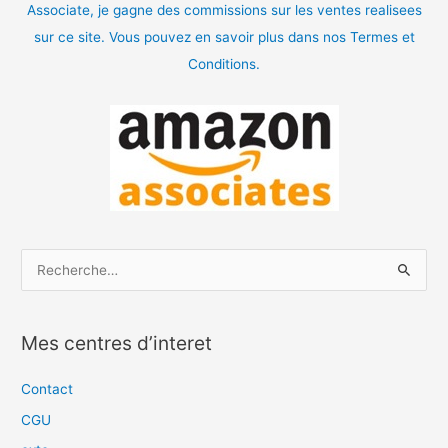
Associate, je gagne des commissions sur les ventes realisees
sur ce site. Vous pouvez en savoir plus dans nos Termes et
Conditions.
R
e
c
Mes centres d’interet
h
e
Contact
r
CGU
c