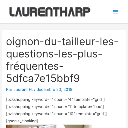
Aller
Men
au
princ
contenu
Navigation
des
oignon-du-tailleur-les-
articles
questions-les-plus-
fréquentes-
5dfca7e15bbf9
Par
Laurent H.
/
décembre 20, 2019
[bzkshopping keyword="
" count="4" template="grid"]
[bzkshopping keyword="
" count="1" template="box"]
[bzkshopping keyword="
" count="10" template="grid"]
[google_cloaking]