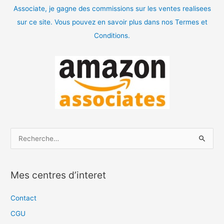
Associate, je gagne des commissions sur les ventes realisees
sur ce site. Vous pouvez en savoir plus dans nos Termes et
Conditions.
R
e
c
Mes centres d’interet
h
e
Contact
r
CGU
c