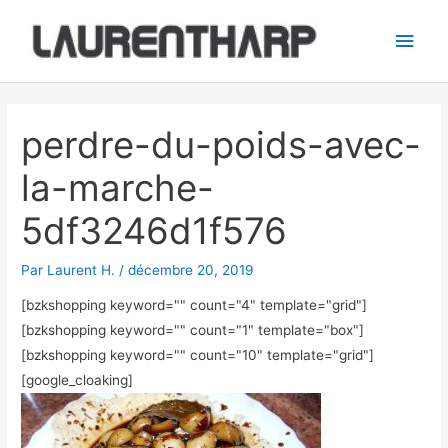
Aller
Men
au
princ
contenu
Navigation
des
perdre-du-poids-avec-
articles
la-marche-
5df3246d1f576
Par
Laurent H.
/
décembre 20, 2019
[bzkshopping keyword="
" count="4" template="grid"]
[bzkshopping keyword="
" count="1" template="box"]
[bzkshopping keyword="
" count="10" template="grid"]
[google_cloaking]