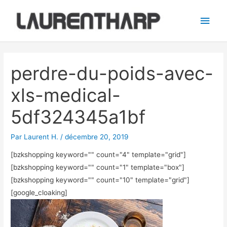
Aller
Men
au
princ
contenu
Navigation
des
perdre-du-poids-avec-
articles
xls-medical-
5df324345a1bf
Par
Laurent H.
/
décembre 20, 2019
[bzkshopping keyword="
" count="4" template="grid"]
[bzkshopping keyword="
" count="1" template="box"]
[bzkshopping keyword="
" count="10" template="grid"]
[google_cloaking]