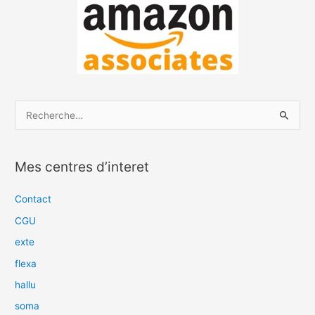
R
e
c
Mes centres d’interet
h
e
Contact
r
CGU
c
exte
h
flexa
e
hallu
r
soma