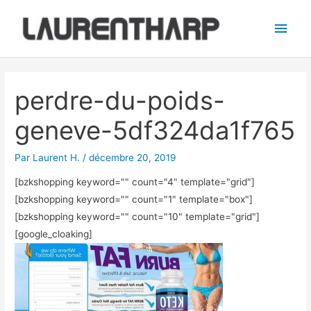
Aller
Men
au
princ
contenu
Navigation
des
perdre-du-poids-
articles
geneve-5df324da1f765
Par
Laurent H.
/
décembre 20, 2019
[bzkshopping keyword="
" count="4" template="grid"]
[bzkshopping keyword="
" count="1" template="box"]
[bzkshopping keyword="
" count="10" template="grid"]
[google_cloaking]