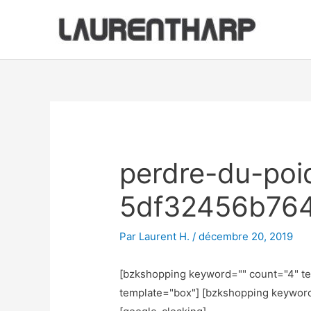
Aller
au
contenu
Navigation
des
articles
perdre-du-poi
5df32456b76
Par
Laurent H.
/
décembre 20, 2019
[bzkshopping keyword="
" count="4" t
template="box"] [bzkshopping keywor