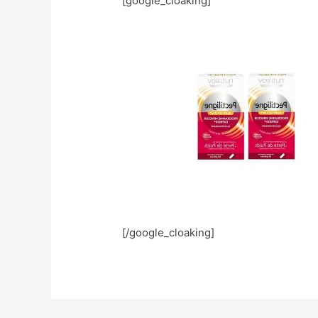
[google_cloaking]
[/google_cloaking]