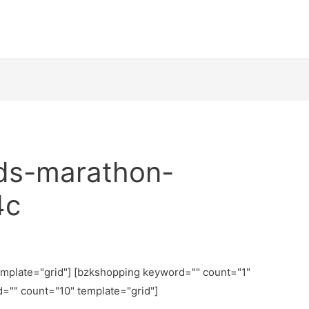
ds-marathon-
4c
emplate="grid"] [bzkshopping keyword="
" count="1"
d="
" count="10" template="grid"]