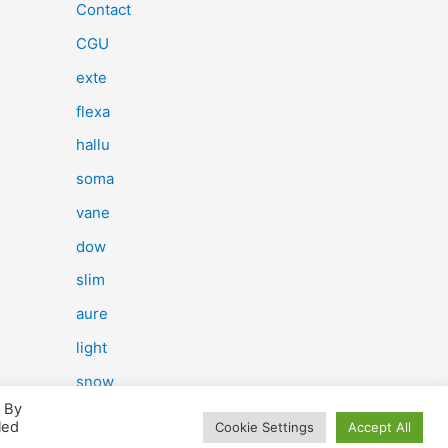
e
Contact
r
CGU
c
exte
h
flexa
e
hallu
r
soma
vane
:
dow
slim
aure
light
snow
. By
herp
led
Cookie Settings
Accept All