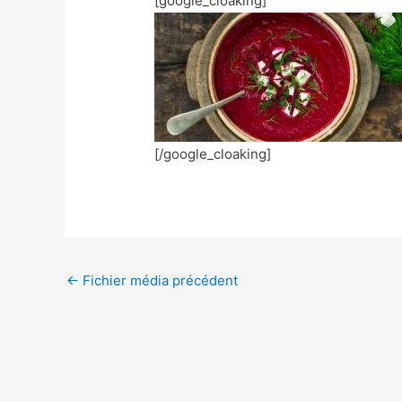
[google_cloaking]
[/google_cloaking]
←
Fichier média précédent