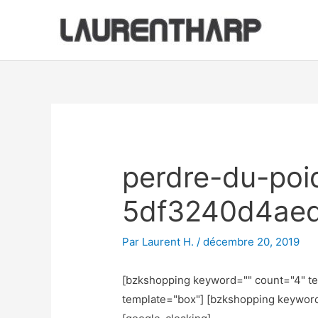
Aller
au
contenu
Navigation
des
articles
perdre-du-poi
5df3240d4ae
Par
Laurent H.
/
décembre 20, 2019
[bzkshopping keyword="
" count="4" t
template="box"] [bzkshopping keywor