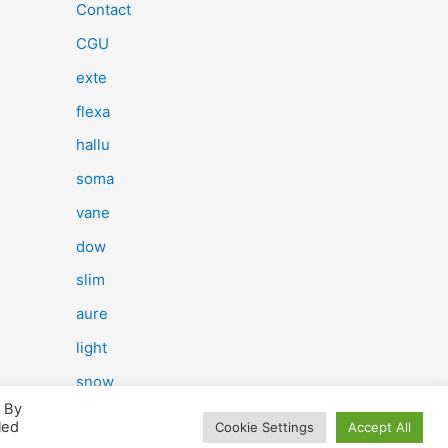
e
Contact
r
CGU
c
exte
h
flexa
e
hallu
r
soma
vane
:
dow
slim
aure
light
snow
. By
herp
led
Cookie Settings
Accept All