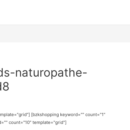
ds-naturopathe-
d8
emplate="grid"] [bzkshopping keyword="
" count="1"
d="
" count="10" template="grid"]