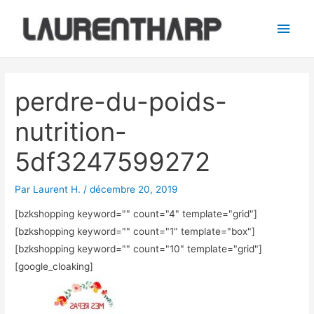
Aller
Men
au
princ
contenu
Navigation
des
perdre-du-poids-
articles
nutrition-
5df3247599272
Par
Laurent H.
/
décembre 20, 2019
[bzkshopping keyword="
" count="4" template="grid"]
[bzkshopping keyword="
" count="1" template="box"]
[bzkshopping keyword="
" count="10" template="grid"]
[google_cloaking]