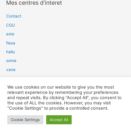
Mes centres d’interet
h
e
Contact
r
CGU
c
exte
h
flexa
e
hallu
r
soma
:
vane
dow
We use cookies on our website to give you the most
slim
relevant experience by remembering your preferences
aure
and repeat visits. By clicking “Accept All”, you consent to
the use of ALL the cookies. However, you may visit
light
"Cookie Settings" to provide a controlled consent.
snow
Cookie Settings
Accept All
herp