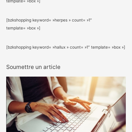
template= »box »]
[bzkshopping keyword= »herpes » count= »1″
template= »box »]
[bzkshopping keyword= »hallux » count= »1″ template= »box »]
Soumettre un article