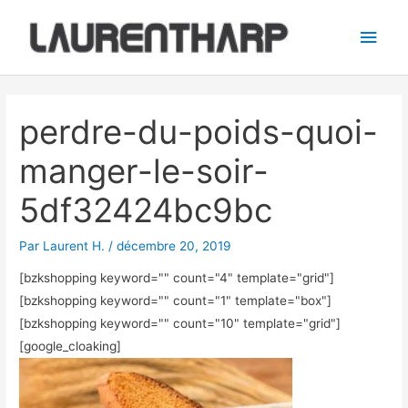
Aller
Men
au
princ
contenu
Navigation
des
perdre-du-poids-quoi-
articles
manger-le-soir-
5df32424bc9bc
Par
Laurent H.
/
décembre 20, 2019
[bzkshopping keyword="
" count="4" template="grid"]
[bzkshopping keyword="
" count="1" template="box"]
[bzkshopping keyword="
" count="10" template="grid"]
[google_cloaking]