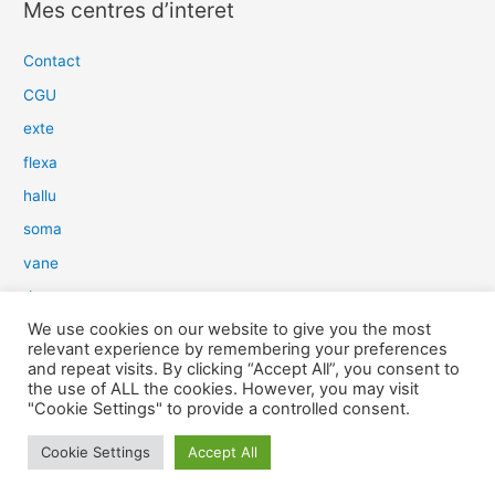
Mes centres d’interet
h
e
Contact
r
CGU
c
exte
h
flexa
e
hallu
r
soma
:
vane
dow
We use cookies on our website to give you the most
slim
relevant experience by remembering your preferences
aure
and repeat visits. By clicking “Accept All”, you consent to
the use of ALL the cookies. However, you may visit
light
"Cookie Settings" to provide a controlled consent.
snow
Cookie Settings
Accept All
herp