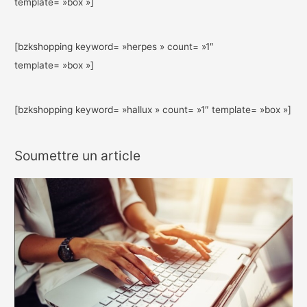
template= »box »]
[bzkshopping keyword= »herpes » count= »1″
template= »box »]
[bzkshopping keyword= »hallux » count= »1″ template= »box »]
Soumettre un article