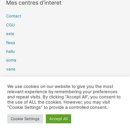
Mes centres d’interet
h
e
Contact
r
CGU
c
exte
h
flexa
e
hallu
r
soma
:
vane
dow
We use cookies on our website to give you the most
slim
relevant experience by remembering your preferences
aure
and repeat visits. By clicking “Accept All”, you consent to
the use of ALL the cookies. However, you may visit
light
"Cookie Settings" to provide a controlled consent.
snow
Cookie Settings
Accept All
herp