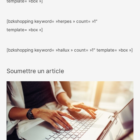
template= »box »]
[bzkshopping keyword= »herpes » count= »1″
template= »box »]
[bzkshopping keyword= »hallux » count= »1″ template= »box »]
Soumettre un article