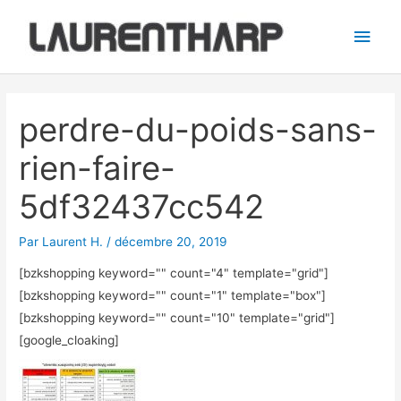
Aller
Men
au
princ
contenu
Navigation
des
perdre-du-poids-sans-
articles
rien-faire-
5df32437cc542
Par
Laurent H.
/
décembre 20, 2019
[bzkshopping keyword="
" count="4" template="grid"]
[bzkshopping keyword="
" count="1" template="box"]
[bzkshopping keyword="
" count="10" template="grid"]
[google_cloaking]