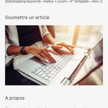
[bzkshopping keyword= »hallux » count= »1″ template= »box »]
Soumettre un article
A propos