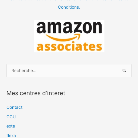
Conditions.
R
e
c
Mes centres d’interet
h
e
Contact
r
CGU
c
exte
h
flexa