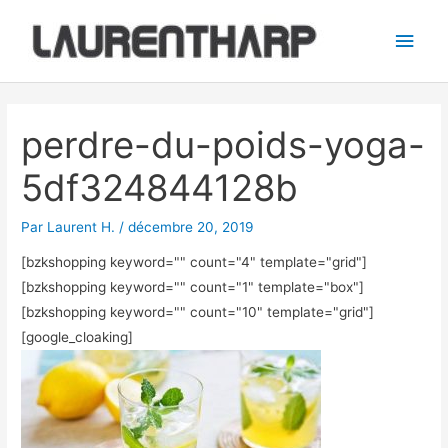
Aller
Men
au
princ
contenu
Navigation
des
perdre-du-poids-yoga-
articles
5df324844128b
Par
Laurent H.
/
décembre 20, 2019
[bzkshopping keyword="
" count="4" template="grid"]
[bzkshopping keyword="
" count="1" template="box"]
[bzkshopping keyword="
" count="10" template="grid"]
[google_cloaking]