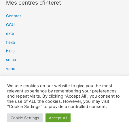
Mes centres d’interet
h
e
Contact
r
CGU
c
exte
h
flexa
e
hallu
r
soma
:
vane
dow
We use cookies on our website to give you the most
slim
relevant experience by remembering your preferences
aure
and repeat visits. By clicking “Accept All”, you consent to
the use of ALL the cookies. However, you may visit
light
"Cookie Settings" to provide a controlled consent.
snow
Cookie Settings
Accept All
herp