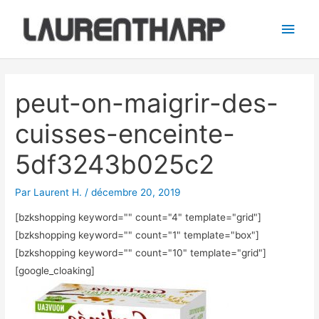
Aller
Men
au
princ
contenu
Navigation
des
peut-on-maigrir-des-
articles
cuisses-enceinte-
5df3243b025c2
Par
Laurent H.
/
décembre 20, 2019
[bzkshopping keyword="
" count="4" template="grid"]
[bzkshopping keyword="
" count="1" template="box"]
[bzkshopping keyword="
" count="10" template="grid"]
[google_cloaking]