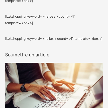
template= »box »]
[bzkshopping keyword= »herpes » count= »1″
template= »box »]
[bzkshopping keyword= »hallux » count= »1″ template= »box »]
Soumettre un article