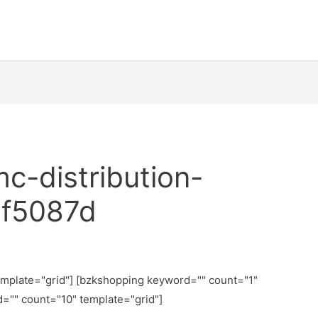
c-distribution-
f5087d
emplate="grid"] [bzkshopping keyword="
" count="1"
d="
" count="10" template="grid"]