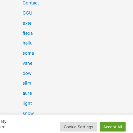
e
Contact
r
CGU
c
exte
h
flexa
e
hallu
r
soma
vane
:
dow
slim
aure
light
snow
. By
herp
led
Cookie Settings
Accept All