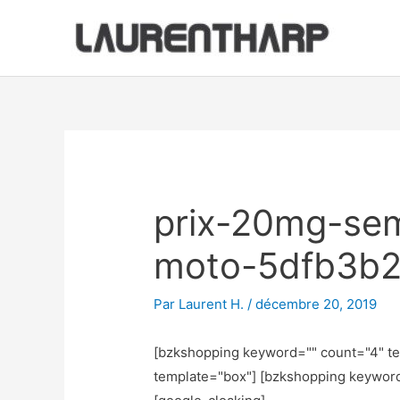
Aller
au
contenu
Navigation
des
articles
prix-20mg-sem
moto-5dfb3b2
Par
Laurent H.
/
décembre 20, 2019
[bzkshopping keyword="
" count="4" t
template="box"] [bzkshopping keywor