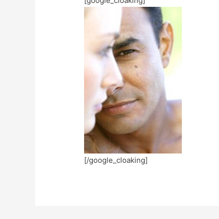
[google_cloaking]
[/google_cloaking]