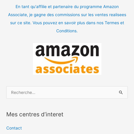
En tant qu'affilie et partenaire du programme Amazon
Associate, je gagne des commissions sur les ventes realisees
sur ce site. Vous pouvez en savoir plus dans nos Termes et
Conditions.
R
e
c
Mes centres d’interet
h
e
Contact
r