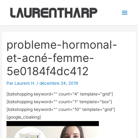
Aller
Men
au
princ
contenu
Navigation
des
probleme-hormonal-
articles
et-acné-femme-
5e0184f4dc412
Par
Laurent H.
/
décembre 24, 2019
[bzkshopping keyword="
" count="4" template="grid"]
[bzkshopping keyword="
" count="1" template="box"]
[bzkshopping keyword="
" count="10" template="grid"]
[google_cloaking]