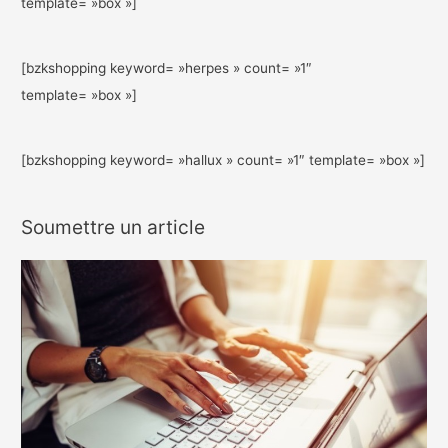
template= »box »]
[bzkshopping keyword= »herpes » count= »1″
template= »box »]
[bzkshopping keyword= »hallux » count= »1″ template= »box »]
Soumettre un article