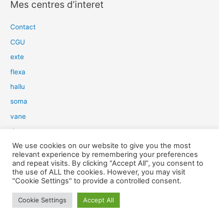
Mes centres d’interet
h
e
Contact
r
CGU
c
exte
h
flexa
e
hallu
r
soma
:
vane
dow
We use cookies on our website to give you the most
slim
relevant experience by remembering your preferences
aure
and repeat visits. By clicking “Accept All”, you consent to
the use of ALL the cookies. However, you may visit
light
"Cookie Settings" to provide a controlled consent.
snow
Cookie Settings
Accept All
herp