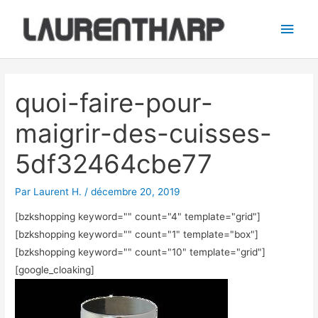
Aller
Men
au
princ
contenu
Navigation
des
quoi-faire-pour-
articles
maigrir-des-cuisses-
5df32464cbe77
Par
Laurent H.
/
décembre 20, 2019
[bzkshopping keyword="
" count="4" template="grid"]
[bzkshopping keyword="
" count="1" template="box"]
[bzkshopping keyword="
" count="10" template="grid"]
[google_cloaking]