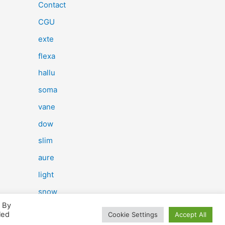
e
Contact
r
CGU
c
exte
h
flexa
e
hallu
r
soma
vane
:
dow
slim
aure
light
snow
. By
herp
led
Cookie Settings
Accept All