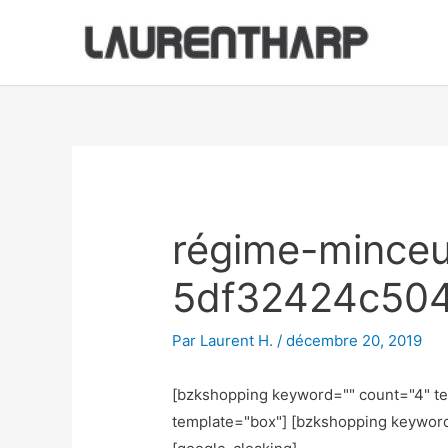
Aller
au
contenu
Navigation
des
articles
régime-minceu
5df32424c50
Par
Laurent H.
/
décembre 20, 2019
[bzkshopping keyword="
" count="4" t
template="box"] [bzkshopping keywor