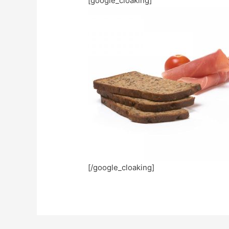
[google_cloaking]
[/google_cloaking]