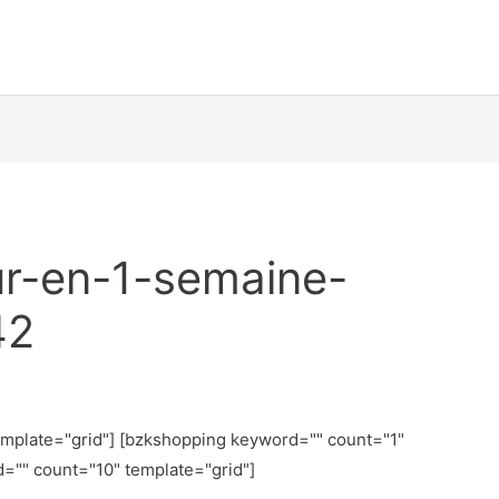
r-en-1-semaine-
42
emplate="grid"] [bzkshopping keyword="
" count="1"
d="
" count="10" template="grid"]